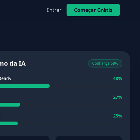
Entrar
Começar Grátis
mo da IA
Confiança 68%
Ready
48%
27%
l
25%