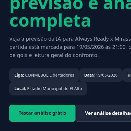
previsão e aná
completa
Veja a previsão da IA para Always Ready x Mira
partida está marcada para 19/05/2026 às 21:00,
de gols e leitura geral do confronto.
Liga:
CONMEBOL Libertadores
Data:
19/05/2026
H
Local:
Estadio Municipal de El Alto
Testar análise grátis
Ver análise detalh