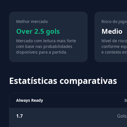
Melhor mercado
Risco do jogo
Over 2.5 gols
Medio
Mercado com leitura mais forte
Nível de risc
com base nas probabilidades
conforme equ
disponíveis para a partida.
e contexto est
Estatísticas comparativas
Always Ready
I
1.7
Gols