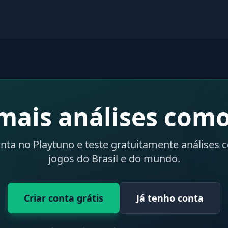
mais análises como
onta no Playtuno e teste gratuitamente análises 
jogos do Brasil e do mundo.
Criar conta grátis
Já tenho conta