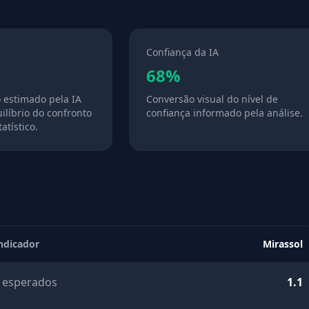
Confiança da IA
68%
o estimado pela IA
Conversão visual do nível de
ilíbrio do confronto
confiança informado pela análise.
atístico.
ndicador
Mirassol
 esperados
1.1