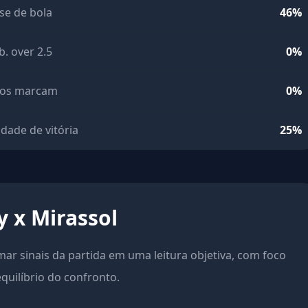
se de bola
46%
b. over 2.5
0%
os marcam
0%
idade de vitória
25%
y x Mirassol
rmar sinais da partida em uma leitura objetiva, com foco
equilíbrio do confronto.