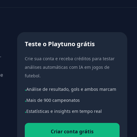
Teste o Playtuno grátis
.
Crie sua conta e receba créditos para testar
análises automáticas com IA em jogos de
de
futebol.
Análise de resultado, gols e ambos marcam
•
Mais de 900 campeonatos
•
Estatísticas e insights em tempo real
•
Criar conta grátis