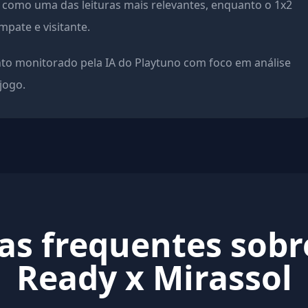
como uma das leituras mais relevantes, enquanto o 1x2
pate e visitante.
to monitorado pela IA do Playtuno com foco em análise
 jogo.
as frequentes sobr
Ready x Mirassol