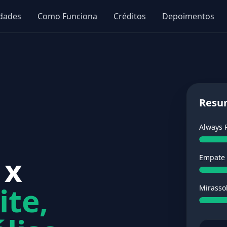
idades
Como Funciona
Créditos
Depoimentos
Resu
Always 
 x
Empate
ite,
Mirasso